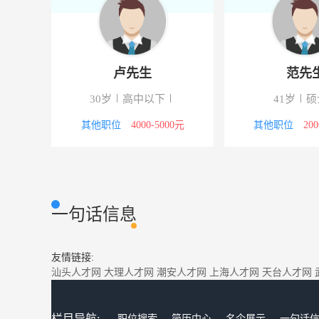
卢先生
范先
校
30岁
高中以下
41岁
硕
4000元
其他职位
4000-5000元
其他职位
20
一句话信息
友情链接:
汕头人才网
大理人才网
潮安人才网
上海人才网
天台人才网
栏目导航:
职位搜索
简历中心
名企展示
一句话