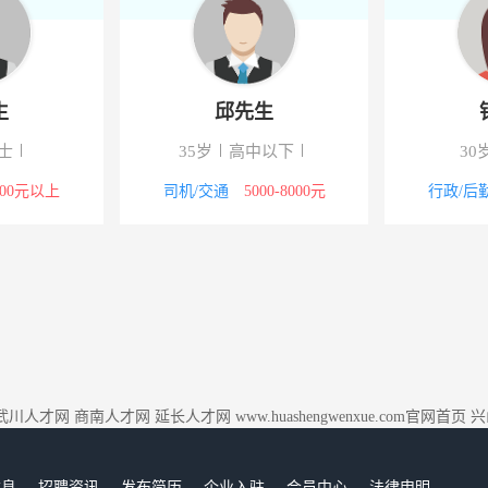
生
邱先生
士
35岁
高中以下
30
000元以上
司机/交通
5000-8000元
行政/后
武川人才网
商南人才网
延长人才网
www.huashengwenxue.com官网首页
兴
信息
招聘资讯
发布简历
企业入驻
会员中心
法律申明