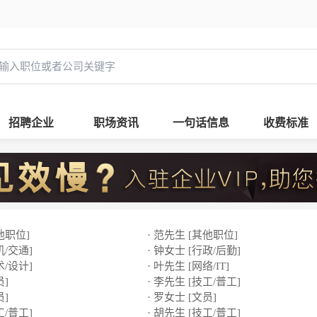
招聘企业
职场资讯
一句话信息
收费标准
他职位]
· 范先生 [其他职位]
机/交通]
· 钟女士 [行政/后勤]
术/设计]
· 叶先生 [网络/IT]
员]
· 李先生 [技工/普工]
员]
· 罗女士 [文员]
工/普工]
· 胡先生 [技工/普工]